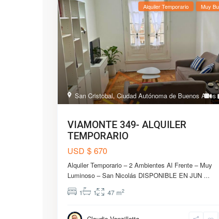
Alquiler Temporario
Muy Bu
San Cristobal
,
Ciudad Autónoma de Buenos Aires
VIAMONTE 349- ALQUILER
TEMPORARIO
$ 670
USD
Alquiler Temporario – 2 Ambientes Al Frente – Muy
Luminoso – San Nicolás DISPONIBLE EN JUN
...
2
1
1
47 m
Claudio Vanzillotta