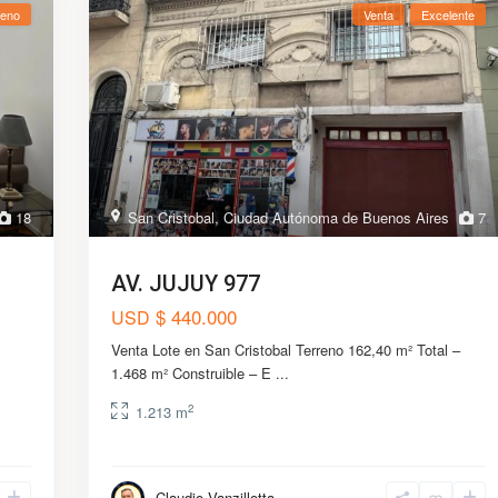
eno
Venta
Excelente
18
San Cristobal
,
Ciudad Autónoma de Buenos Aires
7
AV. JUJUY 977
$ 440.000
USD
Venta Lote en San Cristobal Terreno 162,40 m² Total –
1.468 m² Construible – E
...
2
1.213 m
Claudio Vanzillotta