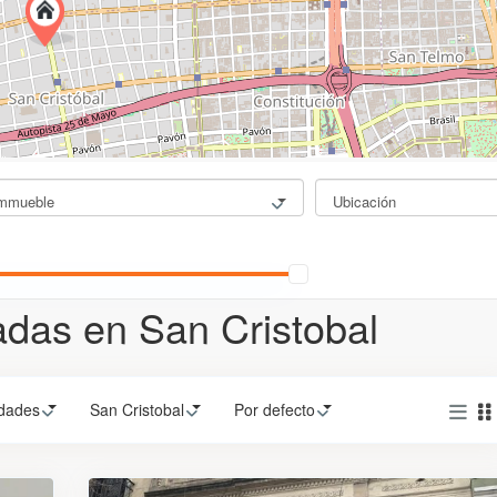
mmueble
Ubicación
das en San Cristobal
dades
San Cristobal
Por defecto