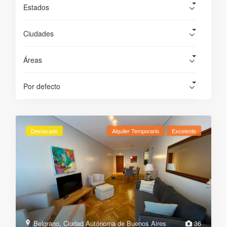
Estados
Ciudades
Áreas
Por defecto
Destacado
Alquiler Temporario
Excelente
Belgrano
,
Ciudad Autónoma de Buenos Aires
36