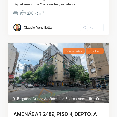
Departamento de 3 ambientes, excelente d
...
2
1
2
45 m
Claudio Vanzillotta
Concretadas
Excelente
Belgrano
,
Ciudad Autónoma de Buenos Aires
17
AMENÁBAR 2489, PISO 4, DEPTO. A