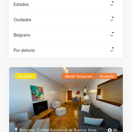
Estados
Ciudades
Belgrano
Por defecto
Destacado
Alquiler Temporario
Excelente
Belgrano
,
Ciudad Autónoma de Buenos Aires
36