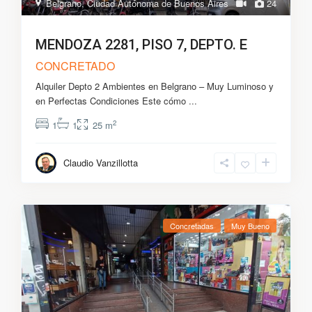
Belgrano
,
Ciudad Autónoma de Buenos Aires
24
MENDOZA 2281, PISO 7, DEPTO. E
CONCRETADO
Alquiler Depto 2 Ambientes en Belgrano – Muy Luminoso y
en Perfectas Condiciones Este cómo
...
2
1
1
25 m
Claudio Vanzillotta
Concretadas
Muy Bueno