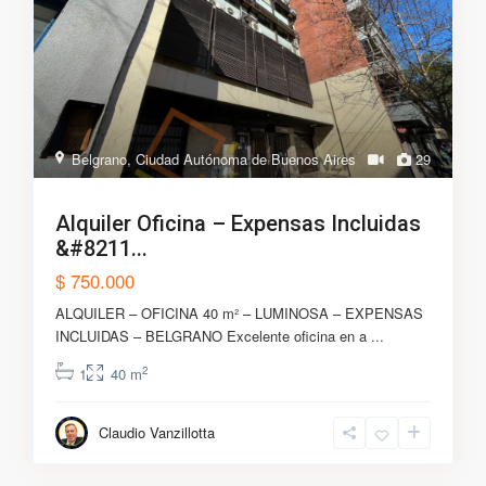
Belgrano
,
Ciudad Autónoma de Buenos Aires
29
Alquiler Oficina – Expensas Incluidas
&#8211...
$ 750.000
ALQUILER – OFICINA 40 m² – LUMINOSA – EXPENSAS
INCLUIDAS – BELGRANO Excelente oficina en a
...
2
1
40 m
Claudio Vanzillotta