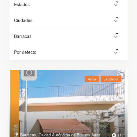
Estados
Ciudades
Barracas
Por defecto
Venta
Excelente
Barracas
,
Ciudad Autónoma de Buenos Aires
11