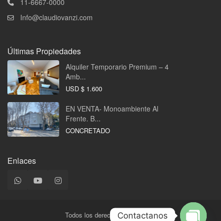
11-6667-0000
Info@claudiovanzi.com
Últimas Propiedades
Alquiler Temporario Premium – 4
Amb...
USD
$ 1.600
EN VENTA- Monoambiente Al
Frente. B...
CONCRETADO
Enlaces
Todos los derechos reservados.
Contactanos