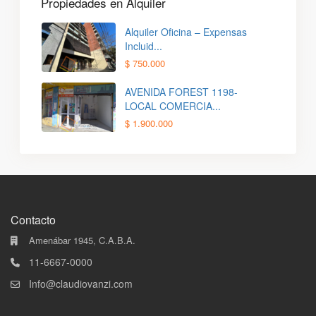
Propiedades en Alquiler
Alquiler Oficina – Expensas
Incluid...
$ 750.000
AVENIDA FOREST 1198-
LOCAL COMERCIA...
$ 1.900.000
Contacto
Amenábar 1945, C.A.B.A.
11-6667-0000
Info@claudiovanzi.com