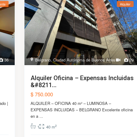
ente
Alquiler
36
Belgrano
,
Ciudad Autónoma de Buenos Aires
29
Alquiler Oficina – Expensas Incluidas
&#8211...
$ 750.000
ado |
ALQUILER – OFICINA 40 m² – LUMINOSA –
EXPENSAS INCLUIDAS – BELGRANO Excelente oficina
en a
...
2
1
40 m