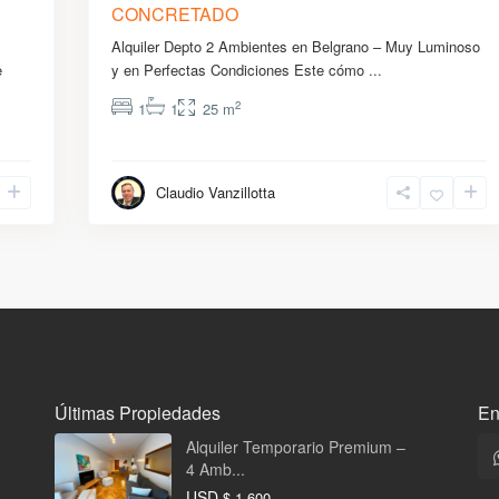
CONCRETADO
Alquiler Depto 2 Ambientes en Belgrano – Muy Luminoso
e
y en Perfectas Condiciones Este cómo
...
2
1
1
25 m
Claudio Vanzillotta
Últimas Propiedades
En
Alquiler Temporario Premium –
4 Amb...
USD
$ 1.600