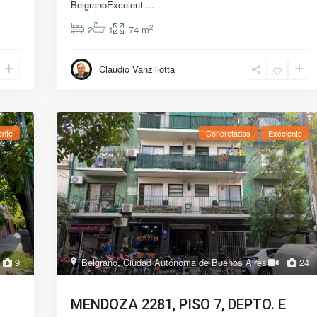
BelgranoExcelent
...
2
2
1
74 m
Claudio Vanzillotta
ente
Concretadas
Excelente
9
Belgrano
,
Ciudad Autónoma de Buenos Aires
24
MENDOZA 2281, PISO 7, DEPTO. E