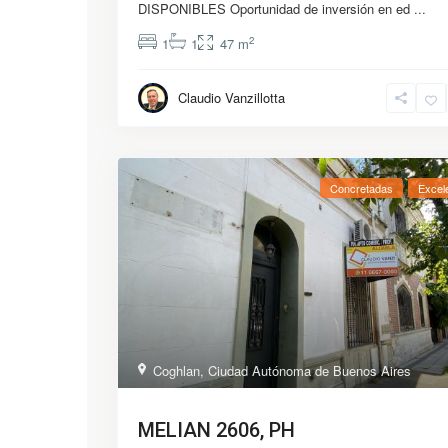
DISPONIBLES Oportunidad de inversión en ed
...
2
1
1
47 m
Claudio Vanzillotta
Concretadas
Excel
Coghlan
,
Ciudad Autónoma de Buenos Aires
MELIAN 2606, PH