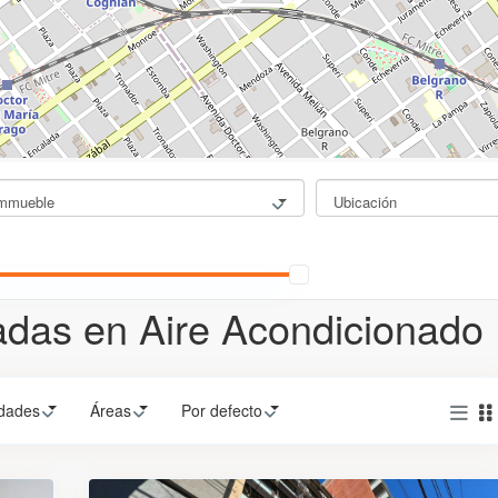
mmueble
Ubicación
das en Aire Acondicionado
dades
Áreas
Por defecto