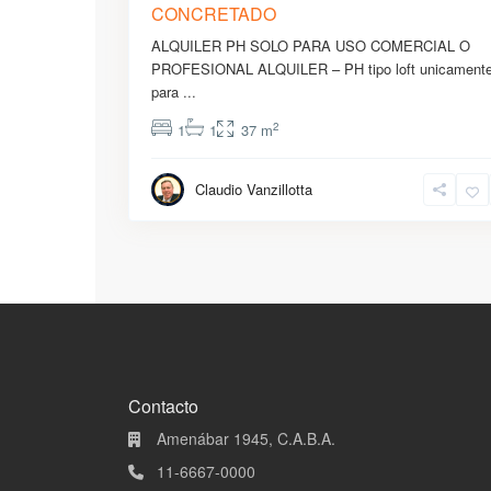
CONCRETADO
ALQUILER PH SOLO PARA USO COMERCIAL O
PROFESIONAL ALQUILER – PH tipo loft unicament
para
...
2
1
1
37 m
Claudio Vanzillotta
Contacto
Amenábar 1945, C.A.B.A.
11-6667-0000