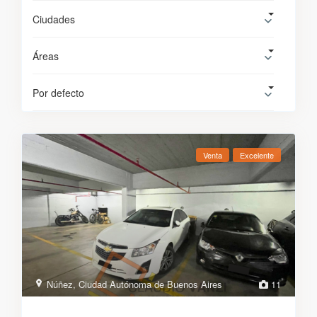
Ciudades
Áreas
Por defecto
Venta
Excelente
Núñez
,
Ciudad Autónoma de Buenos Aires
11