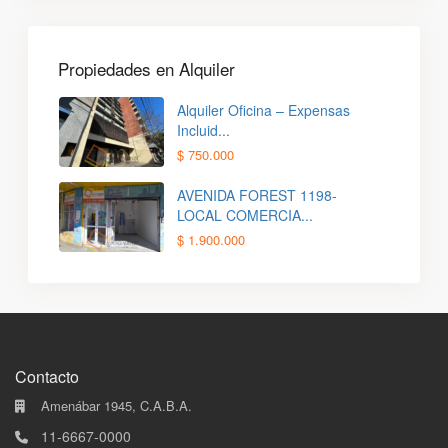
Propiedades en Alquiler
Alquiler Oficina – Expensas
Incluid...
$ 750.000
AVENIDA FOREST 1198-
LOCAL COMERCIA...
$ 1.900.000
Contacto
Amenábar 1945, C.A.B.A.
11-6667-0000