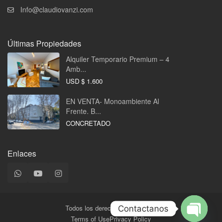
Info@claudiovanzi.com
Últimas Propiedades
Alquiler Temporario Premium – 4
Amb...
USD
$ 1.600
EN VENTA- Monoambiente Al
Frente. B...
CONCRETADO
Enlaces
Todos los derechos reservados.
Contactanos
Terms of Use
Privacy Policy