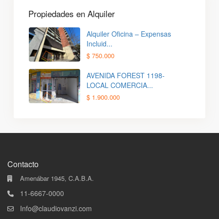
Propiedades en Alquiler
Alquiler Oficina – Expensas
Incluid...
$ 750.000
AVENIDA FOREST 1198-
LOCAL COMERCIA...
$ 1.900.000
Contacto
Amenábar 1945, C.A.B.A.
11-6667-0000
Info@claudiovanzi.com